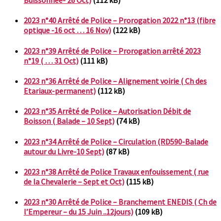
Buissonnée- 26 Oct)
(112 kB)
2023 n°40 Arrêté de Police – Prorogation 2022 n°13 (fibre
optique -16 oct … 16 Nov)
(122 kB)
2023 n°39 Arrêté de Police – Prorogation arrêté 2023
n°19 ( … 31 Oct)
(111 kB)
2023 n°36 Arrêté de Police – Alignement voirie ( Ch des
Etariaux-permanent)
(112 kB)
2023 n°35 Arrêté de Police – Autorisation Débit de
Boisson ( Balade – 10 Sept)
(74 kB)
2023 n°34 Arrêté de Police – Circulation (RD590-Balade
autour du Livre-10 Sept)
(87 kB)
2023 n°38 Arrêté de Police Travaux enfouissement ( rue
de la Chevalerie – Sept et Oct)
(115 kB)
2023 n°30 Arrêté de Police – Branchement ENEDIS ( Ch de
l’Empereur – du 15 Juin ..12jours)
(109 kB)