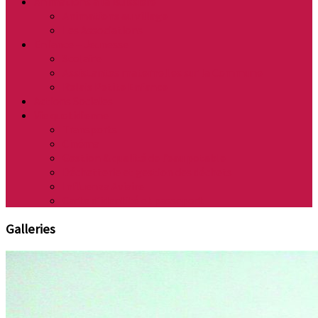
Animations à la Buissière
Animations au village
Les Associations
Enfance – Jeunesse
Scolaire
Assistantes maternelles sur la Commune
Relais Petite Enfance
Actions Sociales
Vie quotidienne
Transports
Cinéma
Gestion & qualité de l’eau potable
Déchetterie et gestion des déchets
Influenza Aviaire
Carte d’identité et passeport
Galleries