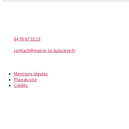
LA BUISSIÈRE
Téléphone
04 76 97 32 13
E-mail
contact@mairie-la-buissiere.fr
INFORMATIONS
Mentions légales
Plan du site
Crédits