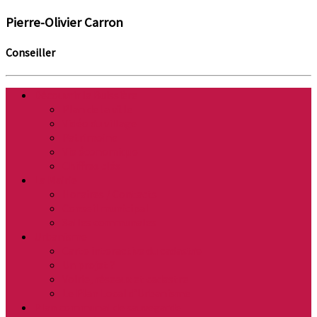
Pierre-Olivier Carron
Conseiller
Découvrir la Buissière
Plan de la ville
Vidéo du village
Patrimoine
Vie économique
Chiffres clés
La Mairie
Horaires / Contacts
Conseil municipal
Salles communales
Urbanisme
Carte interactive du cadastre
Un projet ?
Voirie, réseaux et cadastre
Le Plan Local d’Urbanisme
Plan communal de sauvegarde