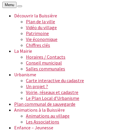
Menu
Découvrir la Buissière
Plan de la ville
Vidéo du village
Patrimoine
Vie économique
Chiffres clés
La Mairie
Horaires / Contacts
Conseil municipal
Salles communales
Urbanisme
Carte interactive du cadastre
Un projet ?
Voirie, réseaux et cadastre
Le Plan Local d’Urbanisme
Plan communal de sauvegarde
Animations à la Buissière
Animations au village
Les Associations
Enfance – Jeunesse