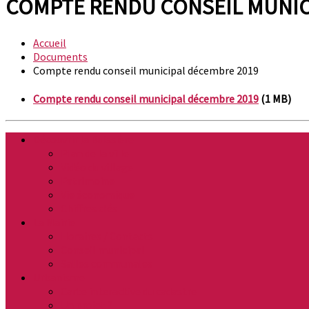
COMPTE RENDU CONSEIL MUNIC
Accueil
Documents
Compte rendu conseil municipal décembre 2019
Compte rendu conseil municipal décembre 2019
(1 MB)
Découvrir la Buissière
Plan de la ville
Vidéo du village
Patrimoine
Vie économique
Chiffres clés
La Mairie
Horaires / Contacts
Conseil municipal
Salles communales
Urbanisme
Carte interactive du cadastre
Un projet ?