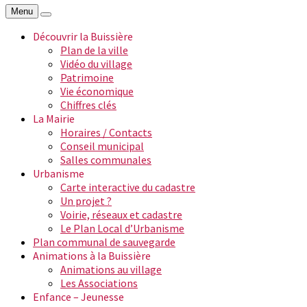
Menu
Découvrir la Buissière
Plan de la ville
Vidéo du village
Patrimoine
Vie économique
Chiffres clés
La Mairie
Horaires / Contacts
Conseil municipal
Salles communales
Urbanisme
Carte interactive du cadastre
Un projet ?
Voirie, réseaux et cadastre
Le Plan Local d’Urbanisme
Plan communal de sauvegarde
Animations à la Buissière
Animations au village
Les Associations
Enfance – Jeunesse