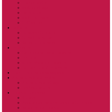
Plan de la ville
Vidéo du village
Patrimoine
Vie économique
Chiffres clés
La Mairie
Horaires / Contacts
Conseil municipal
Salles communales
Urbanisme
Carte interactive du cadastre
Un projet ?
Voirie, réseaux et cadastre
Le Plan Local d’Urbanisme
Plan communal de sauvegarde
Animations à la Buissière
Animations au village
Les Associations
Enfance – Jeunesse
Scolaire
Assistantes maternelles sur la Commune
Relais Petite Enfance