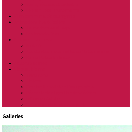
Voirie, réseaux et cadastre
Le Plan Local d’Urbanisme
Plan communal de sauvegarde
Animations à la Buissière
Animations au village
Les Associations
Enfance – Jeunesse
Scolaire
Assistantes maternelles sur la Commune
Relais Petite Enfance
Actions Sociales
Vie quotidienne
Transports
Cinéma
Gestion & qualité de l’eau potable
Déchetterie et gestion des déchets
Influenza Aviaire
Carte d’identité et passeport
Galleries