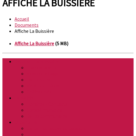
AFFICHE LA BUISSIÈRE
Accueil
Documents
Affiche La Buissière
Affiche La Buissière
(5 MB)
Découvrir la Buissière
Plan de la ville
Vidéo du village
Patrimoine
Vie économique
Chiffres clés
La Mairie
Horaires / Contacts
Conseil municipal
Salles communales
Urbanisme
Carte interactive du cadastre
Un projet ?