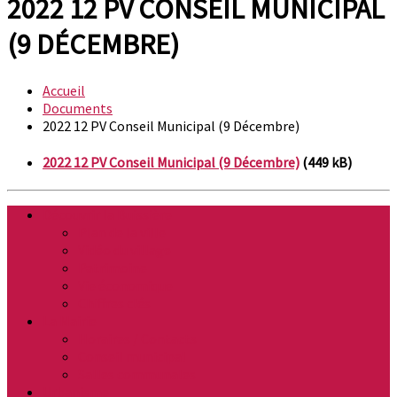
2022 12 PV CONSEIL MUNICIPAL
(9 DÉCEMBRE)
Accueil
Documents
2022 12 PV Conseil Municipal (9 Décembre)
2022 12 PV Conseil Municipal (9 Décembre)
(449 kB)
Découvrir la Buissière
Plan de la ville
Vidéo du village
Patrimoine
Vie économique
Chiffres clés
La Mairie
Horaires / Contacts
Conseil municipal
Salles communales
Urbanisme