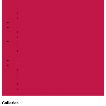
Carte interactive du cadastre
Un projet ?
Voirie, réseaux et cadastre
Le Plan Local d’Urbanisme
Plan communal de sauvegarde
Animations à la Buissière
Animations au village
Les Associations
Enfance – Jeunesse
Scolaire
Assistantes maternelles sur la Commune
Relais Petite Enfance
Actions Sociales
Vie quotidienne
Transports
Cinéma
Gestion & qualité de l’eau potable
Déchetterie et gestion des déchets
Influenza Aviaire
Carte d’identité et passeport
Galleries