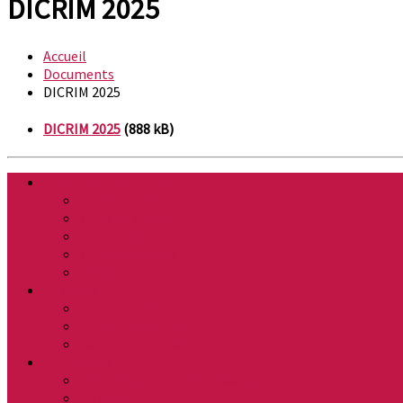
DICRIM 2025
Accueil
Documents
DICRIM 2025
DICRIM 2025
(888 kB)
Découvrir la Buissière
Plan de la ville
Vidéo du village
Patrimoine
Vie économique
Chiffres clés
La Mairie
Horaires / Contacts
Conseil municipal
Salles communales
Urbanisme
Carte interactive du cadastre
Un projet ?