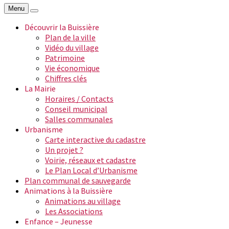
Menu
Découvrir la Buissière
Plan de la ville
Vidéo du village
Patrimoine
Vie économique
Chiffres clés
La Mairie
Horaires / Contacts
Conseil municipal
Salles communales
Urbanisme
Carte interactive du cadastre
Un projet ?
Voirie, réseaux et cadastre
Le Plan Local d’Urbanisme
Plan communal de sauvegarde
Animations à la Buissière
Animations au village
Les Associations
Enfance – Jeunesse