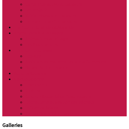
Carte interactive du cadastre
Un projet ?
Voirie, réseaux et cadastre
Le Plan Local d’Urbanisme
Plan communal de sauvegarde
Animations à la Buissière
Animations au village
Les Associations
Enfance – Jeunesse
Scolaire
Assistantes maternelles sur la Commune
Relais Petite Enfance
Actions Sociales
Vie quotidienne
Transports
Cinéma
Gestion & qualité de l’eau potable
Déchetterie et gestion des déchets
Influenza Aviaire
Carte d’identité et passeport
Galleries