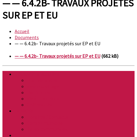
— — 6.4.2B- TRAVAUX PROJETÉS
SUR EP ET EU
Accueil
Documents
— — 6.4.2b- Travaux projetés sur EP et EU
— — 6.4.2b- Travaux projetés sur EP et EU
(662 kB)
Découvrir la Buissière
Plan de la ville
Vidéo du village
Patrimoine
Vie économique
Chiffres clés
La Mairie
Horaires / Contacts
Conseil municipal
Salles communales
Urbanisme