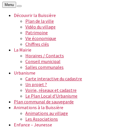
Menu
Découvrir la Buissière
Plan de la ville
Vidéo du village
Patrimoine
Vie économique
Chiffres clés
La Mairie
Horaires / Contacts
Conseil municipal
Salles communales
Urbanisme
Carte interactive du cadastre
Un projet ?
Voirie, réseaux et cadastre
Le Plan Local d’Urbanisme
Plan communal de sauvegarde
Animations à la Buissière
Animations au village
Les Associations
Enfance – Jeunesse