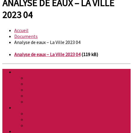
ANALYSE DE EAUX – LA VILLE
2023 04
Accueil
Documents
Analyse de eaux – La Ville 2023 04
Analyse de eaux – La Ville 2023 04
(119 kB)
Découvrir la Buissière
Plan de la ville
Vidéo du village
Patrimoine
Vie économique
Chiffres clés
La Mairie
Horaires / Contacts
Conseil municipal
Salles communales
Urbanisme