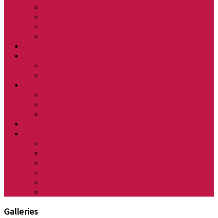
Carte interactive du cadastre
Un projet ?
Voirie, réseaux et cadastre
Le Plan Local d’Urbanisme
Plan communal de sauvegarde
Animations à la Buissière
Animations au village
Les Associations
Enfance – Jeunesse
Scolaire
Assistantes maternelles sur la Commune
Relais Petite Enfance
Actions Sociales
Vie quotidienne
Transports
Cinéma
Gestion & qualité de l’eau potable
Déchetterie et gestion des déchets
Influenza Aviaire
Carte d’identité et passeport
Galleries