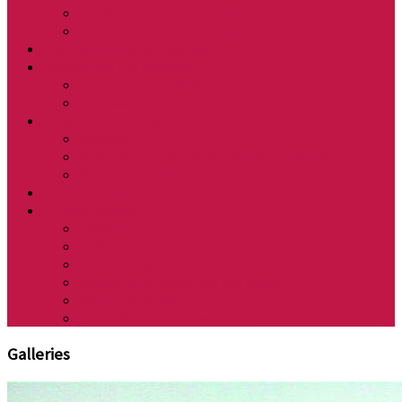
Voirie, réseaux et cadastre
Le Plan Local d’Urbanisme
Plan communal de sauvegarde
Animations à la Buissière
Animations au village
Les Associations
Enfance – Jeunesse
Scolaire
Assistantes maternelles sur la Commune
Relais Petite Enfance
Actions Sociales
Vie quotidienne
Transports
Cinéma
Gestion & qualité de l’eau potable
Déchetterie et gestion des déchets
Influenza Aviaire
Carte d’identité et passeport
Galleries