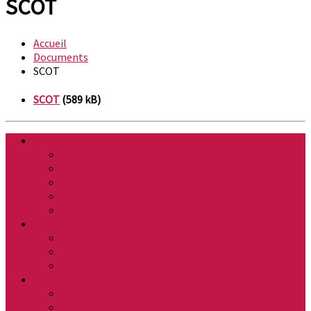
SCOT
Accueil
Documents
SCOT
SCOT
(589 kB)
Découvrir la Buissière
Plan de la ville
Vidéo du village
Patrimoine
Vie économique
Chiffres clés
La Mairie
Horaires / Contacts
Conseil municipal
Salles communales
Urbanisme
Carte interactive du cadastre
Un projet ?