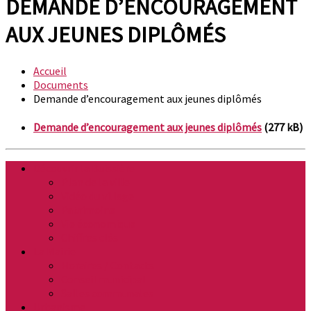
DEMANDE D’ENCOURAGEMENT
AUX JEUNES DIPLÔMÉS
Accueil
Documents
Demande d’encouragement aux jeunes diplômés
Demande d’encouragement aux jeunes diplômés
(277 kB)
Découvrir la Buissière
Plan de la ville
Vidéo du village
Patrimoine
Vie économique
Chiffres clés
La Mairie
Horaires / Contacts
Conseil municipal
Salles communales
Urbanisme