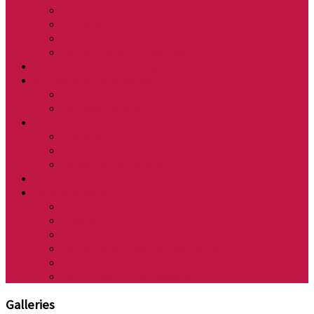
Carte interactive du cadastre
Un projet ?
Voirie, réseaux et cadastre
Le Plan Local d’Urbanisme
Plan communal de sauvegarde
Animations à la Buissière
Animations au village
Les Associations
Enfance – Jeunesse
Scolaire
Assistantes maternelles sur la Commune
Relais Petite Enfance
Actions Sociales
Vie quotidienne
Transports
Cinéma
Gestion & qualité de l’eau potable
Déchetterie et gestion des déchets
Influenza Aviaire
Carte d’identité et passeport
Galleries