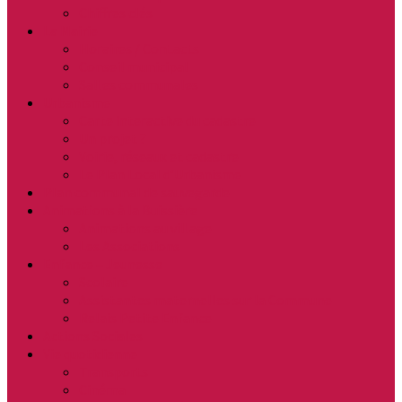
Chiffres clés
La Mairie
Horaires / Contacts
Conseil municipal
Salles communales
Urbanisme
Carte interactive du cadastre
Un projet ?
Voirie, réseaux et cadastre
Le Plan Local d’Urbanisme
Plan communal de sauvegarde
Animations à la Buissière
Animations au village
Les Associations
Enfance – Jeunesse
Scolaire
Assistantes maternelles sur la Commune
Relais Petite Enfance
Actions Sociales
Vie quotidienne
Transports
Cinéma