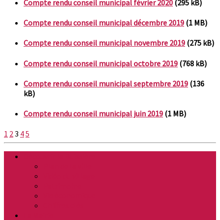
Compte rendu conseil municipal février 2020
(295 kB)
Compte rendu conseil municipal décembre 2019
(1 MB)
Compte rendu conseil municipal novembre 2019
(275 kB)
Compte rendu conseil municipal octobre 2019
(768 kB)
Compte rendu conseil municipal septembre 2019
(136
kB)
Compte rendu conseil municipal juin 2019
(1 MB)
Pagination
1
2
3
4
5
des
Découvrir la Buissière
publications
Plan de la ville
Vidéo du village
Patrimoine
Vie économique
Chiffres clés
La Mairie