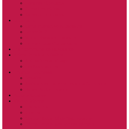
Horaires / Contacts
Conseil municipal
Salles communales
Urbanisme
Carte interactive du cadastre
Un projet ?
Voirie, réseaux et cadastre
Le Plan Local d’Urbanisme
Plan communal de sauvegarde
Animations à la Buissière
Animations au village
Les Associations
Enfance – Jeunesse
Scolaire
Assistantes maternelles sur la Commune
Relais Petite Enfance
Actions Sociales
Vie quotidienne
Transports
Cinéma
Gestion & qualité de l’eau potable
Déchetterie et gestion des déchets